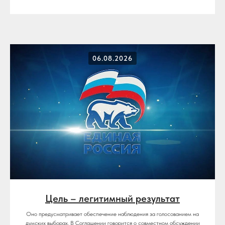
06.08.2026
Контакты:
г. Владикавказ
пр. Коста, 11, Дом печати
(8-867-2)25-02-25
gazeta.sevos@kpmk.alania.gov.ru
Пользовательское соглашение
Старая версия сайта
© 2025 Республиканская ежедневная газета "Северная Осетия"
Любое использование материалов сайта в сети интернет допустимо
при условии указания имени автора и размещения гипертекстовой
ссылки на источник заимствования.
Использование материалов сайта вне сети интернет допускается
исключительно с письменного разрешения правообладателя.
Цель – легитимный результат
Оно предусматривает обеспечение наблюдения за голосованием на
думских выборах. В Соглашении говорится о совместном обсуждении