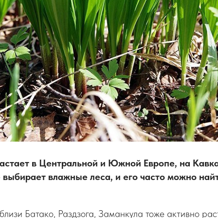
стает в Центральной и Южной Европе, на Кавка
 выбирает влажные леса, и его часто можно найт
вблизи Батако, Раздзога, Заманкула тоже активно рас