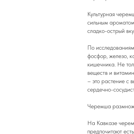
Культурная черем
сильным ароматом
сладко-острый вку
По исследованиям
фосфор, железо, к
кишечника. Не тол
веществ и витамин
– это растение с 
сердечно-сосудист
Черемша размножа
На Кавказе черемш
предпочитают есть