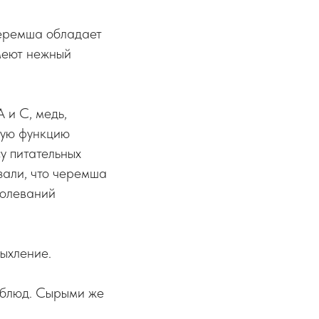
Черемша обладает
меют нежный
 и С, медь,
ную функцию
су питательных
зали, что черемша
болеваний
ыхление.
 блюд. Сырыми же