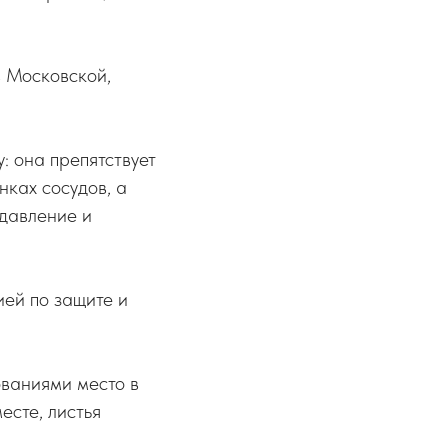
в Московской,
: она препятствует
ках сосудов, а
 давление и
ей по защите и
ованиями место в
есте, листья