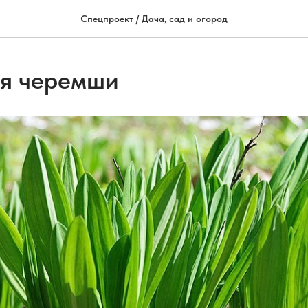
Спецпроект / Дача, сад и огород
ля черемши