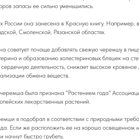
оров запасы ее сильно уменьшились.
х России она занесена в Красную книгу. Например, 
дской, Смоленской, Рязанской областях.
 советует почаще добавлять свежую черемшу в пищу
ерина и образованию холестериновых бляшек на стен
 сердечную деятельность, снижает высокое кровяное
мализации обмена веществ.
 черемша была признана "Растением года" Ассоциаци
опейских лекарственных растений.
емши я подобрал в соответствии с природными треб
ада. Если же расположить ее на хорошо освещенном м
и начнут быстро грубеть.