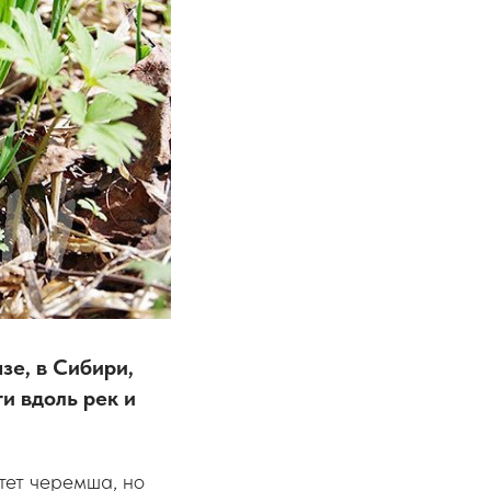
зе, в Сибири,
и вдоль рек и
тет черемша, но