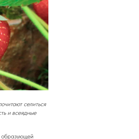
почитают селиться
сть и всеядные
, образующей