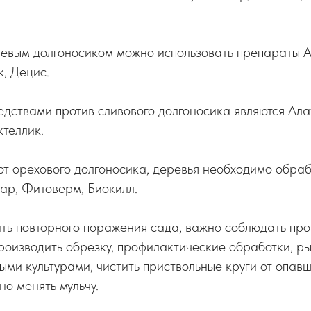
невым долгоносиком можно использовать препараты А
, Децис.
дствами против сливового долгоносика являются Ала
теллик.
от орехового долгоносика, деревья необходимо обраб
ар, Фитоверм, Биокилл.
ить повторного поражения сада, важно соблюдать пр
роизводить обрезку, профилактические обработки, ры
ыми культурами, чистить приствольные круги от опавш
но менять мульчу.