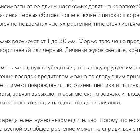
ависимости от ее длины насекомых делят на короткохо
ичинки первых обитают чаще в почве и питаются корн
тся на надземных частях растений, питаются листьями
мых варьирует от 1 до 30 мм. Форма тела чаще прод
 коричневый или черный. Личинки жуков светлые, круп
ать меры, нужно убедиться, что в саду орудует имен
ение посадок вредителем можно по следующим приз
веты имеют повреждения, погрызены пестики и тычинки
цветы, завязи высыхают и осыпаются; на завязях и пло
чках опавших ягод и плодов находятся личинки.
 вредителем нужно незамедлительно. Потому что на з
, а весной ослабшее растение может не справиться с