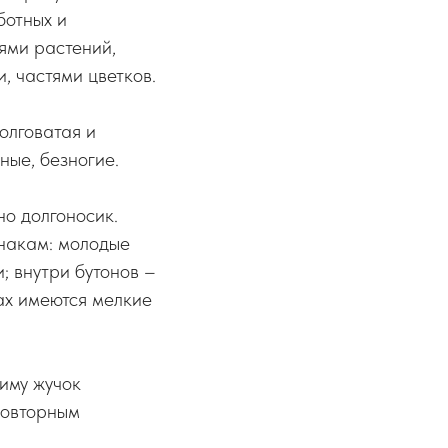
ботных и
ями растений,
, частями цветков.
олговатая и
ные, безногие.
но долгоносик.
накам: молодые
; внутри бутонов –
дах имеются мелкие
иму жучок
 повторным