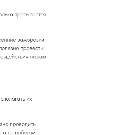
олько просыпается
сенние заморозки
 полезно провести
воздействия низких
сполагать их
езно проводить
, а по побегам