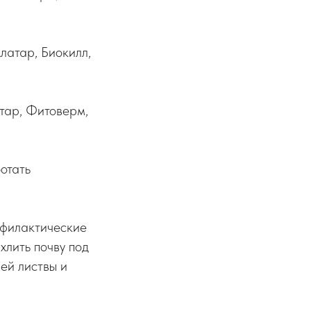
латар, Биокилл,
тар, Фитоверм,
отать
офилактические
хлить почву под
ей листвы и