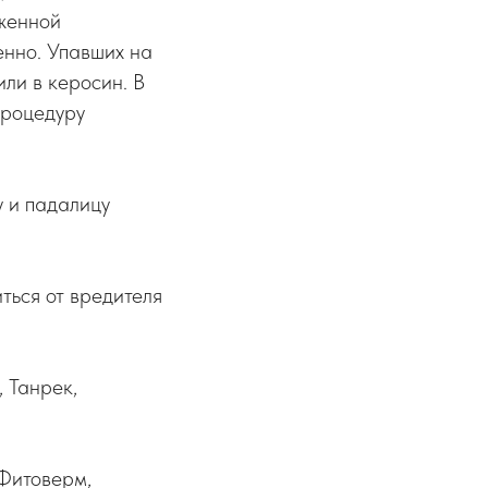
иженной
енно. Упавших на
ли в керосин. В
процедуру
у и падалицу
ться от вредителя
 Танрек,
 Фитоверм,