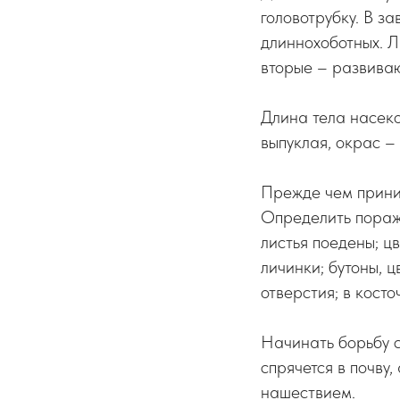
головотрубку. В з
длиннохоботных. Л
вторые – развиваю
Длина тела насеко
выпуклая, окрас –
Прежде чем приним
Определить пораж
листья поедены; ц
личинки; бутоны, 
отверстия; в косто
Начинать борьбу с
спрячется в почву
нашествием.