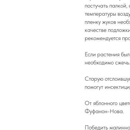
постучать палкой,
температуры возду
пленку жуков необ
качестве подложки
рекомендуется про
Если растения был
необходимо сжечь
Старую отслоившую
помогут инсектиц
От яблонного цвет
Фуфанон-Нова.
Победить малинно-